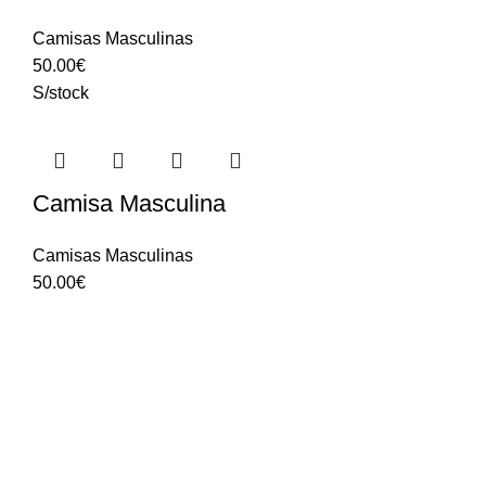
Camisas Masculinas
50.00
€
S/stock
Camisa Masculina
Camisas Masculinas
50.00
€
Contactos
(+351) 933 033 755
(Chamada para a rede fixa nacional)