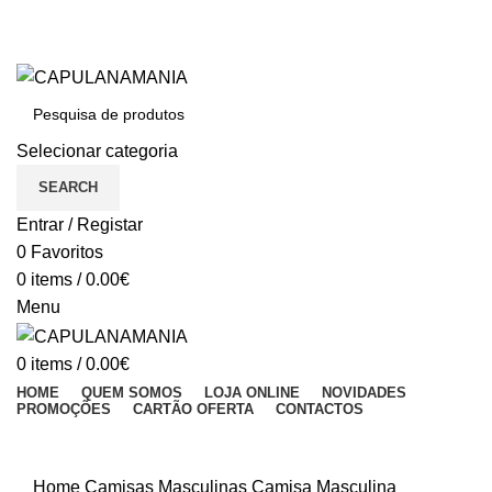
BEM VINDO À CAPULANAMANIA
Dúvidas: (+351) 933 033 755 (Chamada para a rede móvel nacional)
BEM VINDO À CAPULANAMANIA
Selecionar categoria
SEARCH
Entrar / Registar
0
Favoritos
0
items
/
0.00
€
Menu
0
items
/
0.00
€
HOME
QUEM SOMOS
LOJA ONLINE
NOVIDADES
PROMOÇÕES
CARTÃO OFERTA
CONTACTOS
Click to enlarge
Home
Camisas Masculinas
Camisa Masculina