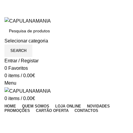
BEM VINDO À CAPULANAMANIA
Dúvidas: (+351) 933 033 755 (Chamada para a rede móvel nacional)
BEM VINDO À CAPULANAMANIA
Selecionar categoria
SEARCH
Entrar / Registar
0
Favoritos
0
items
/
0.00
€
Menu
0
items
/
0.00
€
HOME
QUEM SOMOS
LOJA ONLINE
NOVIDADES
PROMOÇÕES
CARTÃO OFERTA
CONTACTOS
S/stock
Click to enlarge