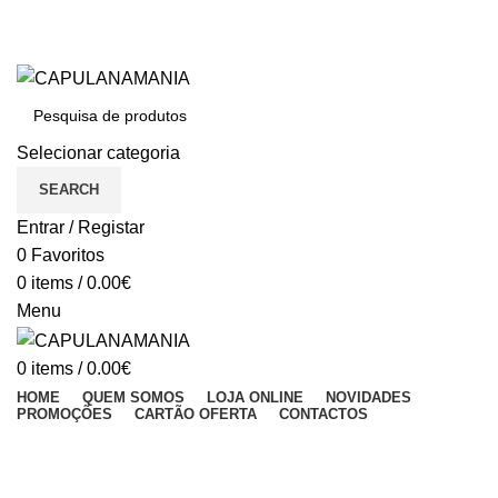
BEM VINDO À CAPULANAMANIA
Dúvidas: (+351) 933 033 755 (Chamada para a rede móvel nacional)
BEM VINDO À CAPULANAMANIA
Selecionar categoria
SEARCH
Entrar / Registar
0
Favoritos
0
items
/
0.00
€
Menu
0
items
/
0.00
€
HOME
QUEM SOMOS
LOJA ONLINE
NOVIDADES
PROMOÇÕES
CARTÃO OFERTA
CONTACTOS
HOME
A LACUS BIBENDUM PULVINAR