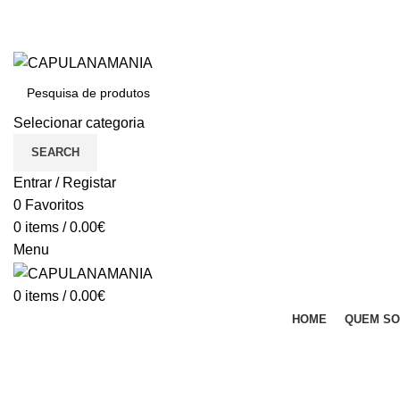
BEM VINDO À CAPULANAMANIA
Dúvidas: (+351) 933 033 755 (Chamada para a rede móvel nacional)
BEM VINDO À CAPULANAMANIA
Selecionar categoria
SEARCH
Entrar / Registar
0
Favoritos
0
items
/
0.00
€
Menu
0
items
/
0.00
€
HOME
QUEM S
HOME
NETUS EU MOLLIS HAC DIGNIS