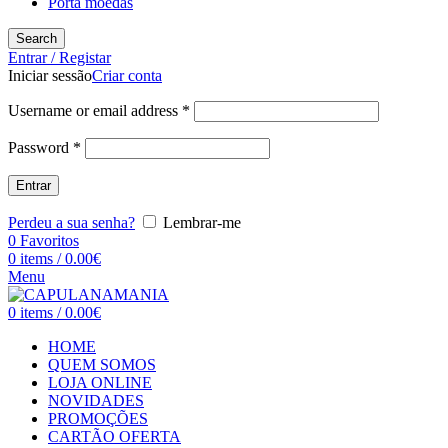
Porta moedas
Search
Entrar / Registar
Iniciar sessão
Criar conta
Username or email address
*
Password
*
Entrar
Perdeu a sua senha?
Lembrar-me
0
Favoritos
0
items
/
0.00
€
Menu
0
items
/
0.00
€
HOME
QUEM SOMOS
LOJA ONLINE
NOVIDADES
PROMOÇÕES
CARTÃO OFERTA