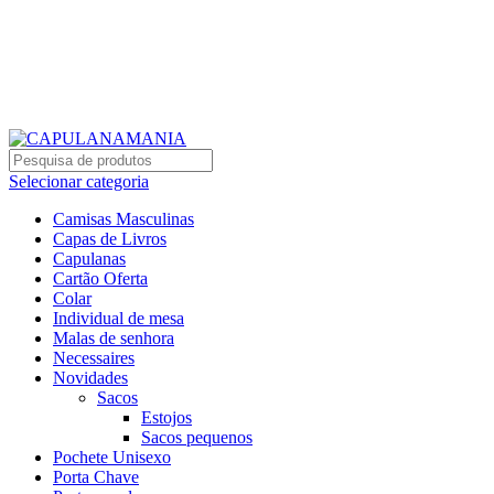
BEM VINDO À CAPULANAMANIA
Dúvidas: (+351) 933 033 755 (Chamada para a rede móvel nacional)
BEM VINDO À CAPULANAMANIA
Selecionar categoria
Camisas Masculinas
Capas de Livros
Capulanas
Cartão Oferta
Colar
Individual de mesa
Malas de senhora
Necessaires
Novidades
Sacos
Estojos
Sacos pequenos
Pochete Unisexo
Porta Chave