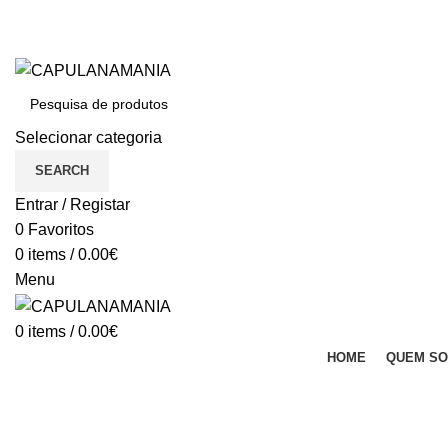
BEM VINDO À CAPULANAMANIA
Dúvidas: (+351) 933 033 755 (Chamada para a rede móvel nacional)
BEM VINDO À CAPULANAMANIA
Selecionar categoria
SEARCH
Entrar / Registar
0
Favoritos
0
items
/
0.00
€
Menu
0
items
/
0.00
€
HOME
QUEM S
Com fecho zíper porta