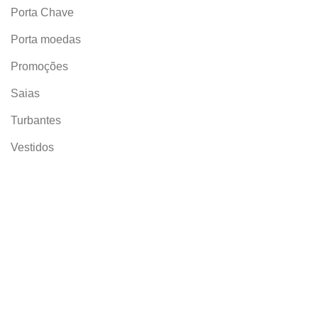
Porta Chave
Porta moedas
Promoções
Saias
Turbantes
Vestidos
Contactos
Menu
Quem somos
(+351) 933 033 755
Loja Online
(Chamada para a rede fixa nacional)
Cartão Oferta
capulanamania@gmail.com
Contactos