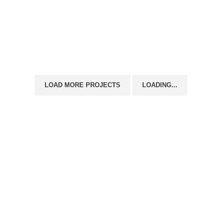
Kitchen
Leo uteu ullamcorper
LOAD MORE PROJECTS
LOADING...
Contactos
(+351) 933 033 755
(Chamada para a rede fixa nacional)
capulanamania@gmail.com
Menu