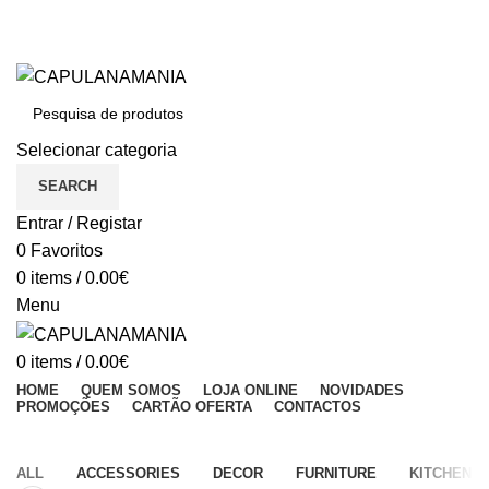
BEM VINDO À CAPULANAMANIA
Dúvidas: (+351) 933 033 755 (Chamada para a rede móvel nacional)
BEM VINDO À CAPULANAMANIA
Selecionar categoria
SEARCH
Entrar / Registar
0
Favoritos
0
items
/
0.00
€
Menu
0
items
/
0.00
€
HOME
QUEM SOMOS
LOJA ONLINE
NOVIDADES
PROMOÇÕES
CARTÃO OFERTA
CONTACTOS
HOME
PROJECT
ALL
ACCESSORIES
DECOR
FURNITURE
KITCHEN